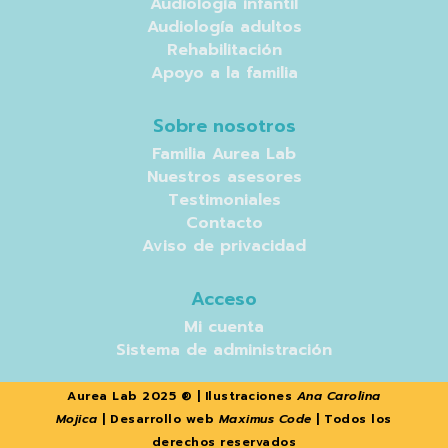
Audiología infantil
Audiología adultos
Rehabilitación
Apoyo a la familia
Sobre nosotros
Familia Aurea Lab
Nuestros asesores
Testimoniales
Contacto
Aviso de privacidad
Acceso
Mi cuenta
Sistema de administración
Aurea Lab 2025 ® | Ilustraciones
Ana Carolina
Mojica
| Desarrollo web
Maximus Code
| Todos los
derechos reservados